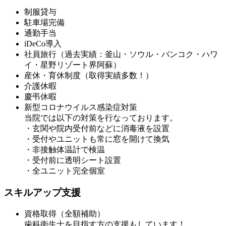
制服貸与
駐車場完備
通勤手当
iDeCo導入
社員旅行（過去実績：釜山・ソウル・バンコク・ハワ
イ・星野リゾート界阿蘇）
産休・育休制度（取得実績多数！）
介護休暇
慶弔休暇
新型コロナウイルス感染症対策
当院では以下の対策を行なっております。
・玄関や院内受付前などに消毒液を設置
・受付やユニットも常に窓を開けて換気
・非接触体温計で検温
・受付前に透明シート設置
・全ユニット完全個室
スキルアップ支援
資格取得（全額補助）
歯科衛生士を目指す方の支援もしています！